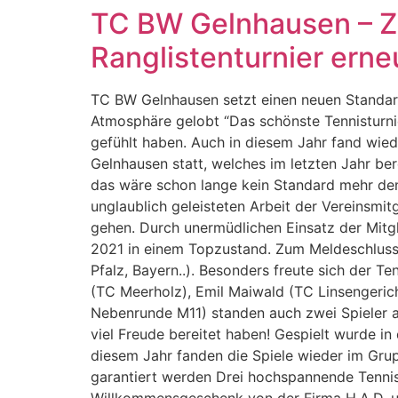
TC BW Gelnhausen – Z
Zum
Inhalt
Ranglistenturnier erneu
springen
TC BW Gelnhausen setzt einen neuen Standard
Atmosphäre gelobt “Das schönste Tennisturnie
gefühlt haben. Auch in diesem Jahr fand wie
Gelnhausen statt, welches im letzten Jahr bere
das wäre schon lange kein Standard mehr de
unglaublich geleisteten Arbeit der Vereinsmit
gehen. Durch unermüdlichen Einsatz der Mitgl
2021 in einem Topzustand. Zum Meldeschluss
Pfalz, Bayern..). Besonders freute sich der
(TC Meerholz), Emil Maiwald (TC Linsengerich
Nebenrunde M11) standen auch zwei Spieler au
viel Freude bereitet haben! Gespielt wurde i
diesem Jahr fanden die Spiele wieder im Gru
garantiert werden Drei hochspannende Tennist