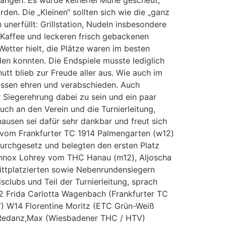
ngen. Es wurde keinerlei Mühe gescheut,
den. Die „Kleinen“ sollten sich wie die „ganz
unerfüllt: Grillstation, Nudeln insbesondere
 Kaffee und leckeren frisch gebackenen
etter hielt, die Plätze waren im besten
den konnten. Die Endspiele musste lediglich
t blieb zur Freude aller aus. Wie auch im
essen ehren und verabschieden. Auch
 Siegerehrung dabei zu sein und ein paar
uch an den Verein und die Turnierleitung,
hausen sei dafür sehr dankbar und freut sich
ch vom Frankfurter TC 1914 Palmengarten (w12)
durchgesetz und belegten den ersten Platz
nnox Lohrey vom THC Hanau (m12), Aljoscha
ittplatzierten sowie Nebenrundensiegern
sclubs und Teil der Turnierleitung, sprach
12 Frida Carlotta Wagenbach (Frankfurter TC
) W14 Florentine Moritz (ETC Grün-Weiß
1 Redanz,Max (Wiesbadener THC / HTV)