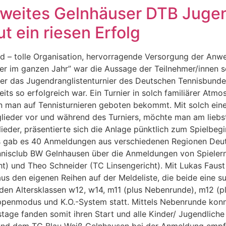
weites Gelnhäuser DTB Juge
t ein riesen Erfolg
 – tolle Organisation, hervorragende Versorgung der Anwe
r im ganzen Jahr” war die Aussage der Teilnehmer/innen so
der das Jugendranglistenturnier des Deutschen Tennisbunde
its so erfolgreich war. Ein Turnier in solch familiärer Atm
n man auf Tennisturnieren geboten bekommt. Mit solch ei
glieder vor und während des Turniers, möchte man am liebst
ieder, präsentierte sich die Anlage pünktlich zum Spielbe
 gab es 40 Anmeldungen aus verschiedenen Regionen Deut
 Tennisclub BW Gelnhausen über die Anmeldungen von Spiele
t) und Theo Schneider (TC Linsengericht). Mit Lukas Faust 
s den eigenen Reihen auf der Meldeliste, die beide eine s
n den Altersklassen w12, w14, m11 (plus Nebenrunde), m12 (
ppenmodus und K.O.-System statt. Mittels Nebenrunde konnt
age fanden somit ihren Start und alle Kinder/ Jugendliche