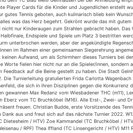
nd dem TC Blau Weiß Gelnhausen bei der Anmeldung empfa
e Player Cards für die Kinder und Jugendlichen erstellt wur
r gutes Tennis geboten, auch kulinarisch blieb kein Wunsch 
– alles was das Herz begehrt. Gekrönt wurde das mit gutem
d nicht nur Kinderaugen zum Strahlen gebracht haben. Das W
Halbfinale, Endspiele und Spiele um Platz 3 bestritten wer
urm unterbrochen werden, aber der angekündigte Regenschut
ler/innen im Rahmen einer gemeinsamen Siegerehrung angem
 keinen Aufwand, um als Schirmherr dieses Turniers bei der
Worte fielen hier nicht nur an die Spieler/innen, sondern a
em Feedback auf die Beine gestellt zu haben. Die Stadt Geln
22. Die Turnierleitung gratulierten Frida Carlotta Wagenba
nfeld, die sich in ihren Disziplinen gegen die Konkurrenz 
chen gewannen Max Redanz vom Wiesbadener THC (m11), Le
 Eberz vom TC Bruchköbel (M16). Alle Erst-, Zwei- und Dr
räsent freuen. Christian Budde, erste Vorsitzende des Tenni
n Dank aus und freut sich auf das nächste Turnier 2022. W
C Dietesheim / HTV) Zoe Kammandel (TC Bruchköbel / HTV
Weisenau / RPF) Thea Iffland (TC Linsengericht / HTV) M1