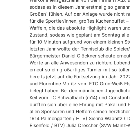
Willkommensgeschenk von der Firma H.A.D. u
sodass es in diesem Jahr erstmalig so genannt
Großen“ fühlen. Auf der Anlage wurde nicht nu
für die Sportler/innen, großes Kuchenbuffet 
Waffeln, die das absolute Highlight waren un
Zustand, sodass wie geplant am Sonntag alle 
für 10 Minuten aufgrund von einem kleinen St
letzten Jahr wollte der Tennisclub die Spie
Bürgermeister Daniel Glöckner scheute erneut
Worte an alle Anwesenden zu richten. Lobende 
erneut so ein großartiges Turnier mit so toll
bereits jetzt auf die Fortsetzung im Jahr 20
und Florentine Moritz vom ETC Grün-Weiß Else
belegt haben. Bei den männlichen Jugendli
Keil vom TC Schwalbach (m14) und Constantin
durften sich über eine Ehrung mit Pokal und P
allen Sponsoren und Helfern seinen herzliche
1914 Palmengarten / HTV) Sienna Wabnitz (T
Elsenfeld / BTV) Julia Drescher (SVW Mainz-