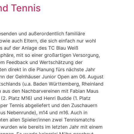
nd Tennis
senden und außerordentlich familiäre
wie auch Eltern, die sich einfach nur wohl
s auf der Anlage des TC Blau Weiß
osphäre, mit so einer großartigen Versorgung,
nem Feedback und Wertschätzung der
en direkt in die Planung fürs nächste Jahr
ginn der Gelnhäuser Junior Open am 06. August
schlands (u.a. Baden Württemberg, Rheinland
rn aus den Nachbarvereinen mit Fabian Maus
(2. Platz M16) und Henri Budde (1. Platz
uper Tennis abgeliefert und den Zuschauern
plus Nebenrunde), m14 und m16. Auch in
en allen Spieler/innen zwei Tennismatchs
 wurden wie bereits im letzten Jahr mit einem