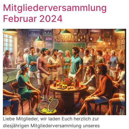
Mitgliederversammlung
Zum
Inhalt
Februar 2024
springen
Liebe Mitglieder, wir laden Euch herzlich zur
diesjährigen Mitgliederversammlung unseres