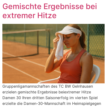
Gemischte Ergebnisse bei
Zum
Inhalt
extremer Hitze
springen
Gruppenligamannschaften des TC BW Gelnhausen
erzielen gemischte Ergebnisse beiextremer Hitze
Damen 30 Ihren dritten Saisonerfolg im vierten Spiel
erzielte die Damen-30-Mannschaft im Heimspielgegen