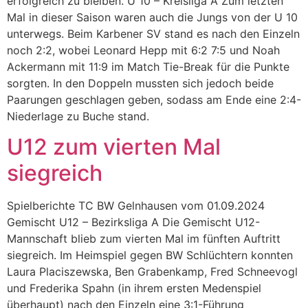
erfolgreich zu bleiben. U 10 – Kreisliga A Zum letzten
Mal in dieser Saison waren auch die Jungs von der U 10
unterwegs. Beim Karbener SV stand es nach den Einzeln
noch 2:2, wobei Leonard Hepp mit 6:2 7:5 und Noah
Ackermann mit 11:9 im Match Tie-Break für die Punkte
sorgten. In den Doppeln mussten sich jedoch beide
Paarungen geschlagen geben, sodass am Ende eine 2:4-
Niederlage zu Buche stand.
U12 zum vierten Mal
siegreich
Spielberichte TC BW Gelnhausen vom 01.09.2024
Gemischt U12 – Bezirksliga A Die Gemischt U12-
Mannschaft blieb zum vierten Mal im fünften Auftritt
siegreich. Im Heimspiel gegen BW Schlüchtern konnten
Laura Placiszewska, Ben Grabenkamp, Fred Schneevogl
und Frederika Spahn (in ihrem ersten Medenspiel
überhaupt) nach den Einzeln eine 3:1-Führung