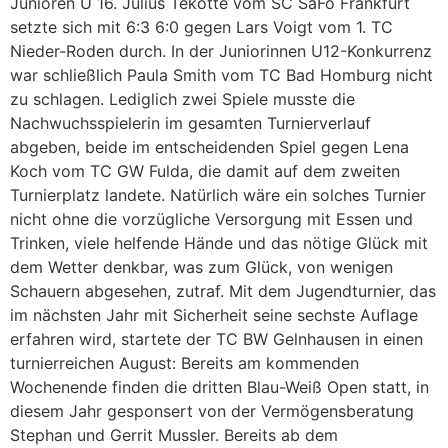
Junioren U 16. Julius Tekotte vom SC SaFo Frankfurt
setzte sich mit 6:3 6:0 gegen Lars Voigt vom 1. TC
Nieder-Roden durch. In der Juniorinnen U12-Konkurrenz
war schließlich Paula Smith vom TC Bad Homburg nicht
zu schlagen. Lediglich zwei Spiele musste die
Nachwuchsspielerin im gesamten Turnierverlauf
abgeben, beide im entscheidenden Spiel gegen Lena
Koch vom TC GW Fulda, die damit auf dem zweiten
Turnierplatz landete. Natürlich wäre ein solches Turnier
nicht ohne die vorzügliche Versorgung mit Essen und
Trinken, viele helfende Hände und das nötige Glück mit
dem Wetter denkbar, was zum Glück, von wenigen
Schauern abgesehen, zutraf. Mit dem Jugendturnier, das
im nächsten Jahr mit Sicherheit seine sechste Auflage
erfahren wird, startete der TC BW Gelnhausen in einen
turnierreichen August: Bereits am kommenden
Wochenende finden die dritten Blau-Weiß Open statt, in
diesem Jahr gesponsert von der Vermögensberatung
Stephan und Gerrit Mussler. Bereits ab dem