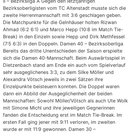
II – Bezirksliga A Gegen den letztjährigen
Bezirksoberligisten vom TC Altenstadt musste sich die
zweite Herrenmannschaft mit 3:6 geschlagen geben.
Die Matchpunkte für die Gelnhäuser holten Rizwan
Ahmad (6:2 6:1) und Marco Hepp (10:8 im Match Tie-
Break) in den Einzeln sowie Hepp und Dirk Methfessel
(7:5 6:3) in den Doppeln. Damen 40 – Bezirksoberliga
Bereits das dritte Unentschieden der Saison erspielte
sich die Damen 40-Mannschaft. Beim Auswärtsspiel in
Dietzenbach stand am Ende ein auch vom Spielverlauf
sehr ausgeglichenes 3:3, zu dem Silke Möller und
Alexandra Vötsch jeweils in zwei Sätzen ihre
Einzelpunkte beisteuern konnten. Die Doppel waren
dann ein Abbild der Ausgeglichenheit der beiden
Mannschaften: Sowohl Möller/Vötsch als auch Ute Wolk
mit Simone Michl und ihre jeweiligen Gegnerinnen
fanden die Entscheidung erst im Match Tie-Break. Im
ersten Fall ging jener mit 9:11 verloren, im zweiten
wurde er mit 11:9 gewonnen. Damen 30 –