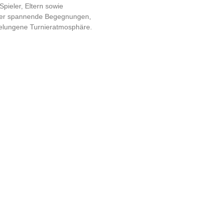
pieler, Eltern sowie
uer spannende Begegnungen,
elungene Turnieratmosphäre.