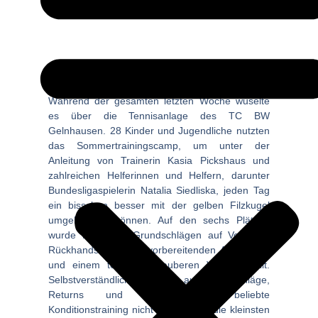
Während der gesamten letzten Woche wuselte
es über die Tennisanlage des TC BW
Gelnhausen. 28 Kinder und Jugendliche nutzten
das Sommertrainingscamp, um unter der
Anleitung von Trainerin Kasia Pickshaus und
zahlreichen Helferinnen und Helfern, darunter
Bundesligaspielerin Natalia Siedliska, jeden Tag
ein bisschen besser mit der gelben Filzkugel
umgehen zu können. Auf den sechs Plätzen
wurde fleißig an Grundschlägen auf Vor- und
Rückhandseite, dem vorbereitenden Angriffsball
und einem technisch sauberen Volley gefeilt.
Selbstverständlich kamen auch Aufschläge,
Returns und das allseits beliebte
Konditionstraining nicht zu kurz. Für die kleinsten