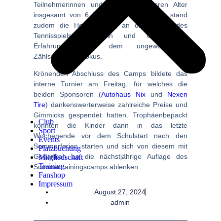
Teilnehmerinnen und Teilnehmer, deren Alter
insgesamt von 6 bis 16 Jahren reichte, stand
zudem die Heranführung an die Regeln des
Tennisspiels allgemein und die ersten
Erfahrungen mit dem ungewöhnlichen
Zählsystem im Fokus.
Krönenden Abschluss des Camps bildete das
interne Turnier am Freitag, für welches die
beiden Sponsoren (
Autohaus Nix
und
Nexen
Tire
) dankenswerterweise zahlreiche Preise und
Gimmicks gespendet hatten. Trophäenbepackt
Club
konnten die Kinder dann in das letzte
Sport
Wochenende vor dem Schulstart nach den
Events
Sommerferien starten und sich von diesem mit
Platzbuchung
Gedanken an die nächstjährige Auflage des
Mitgliedschaft
Training
Sommertrainingscamps ablenken.
Fanshop
Impressum
August 27, 2024
admin