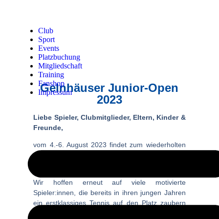
Club
Sport
Events
Platzbuchung
Mitgliedschaft
Training
Fanshop
Gelnhäuser Junior-Open
Impressum
2023
Liebe Spieler, Clubmitglieder, Eltern, Kinder &
Freunde,
vom 4.-6. August 2023 findet zum wiederholten
Male unser
DTB Jugendranglisten
Turnier
statt!
Wir hoffen erneut auf viele motivierte
Spieler:innen, die bereits in ihren jungen Jahren
ein erstklassiges Tennis auf den Platz zaubern
und die Zuschauer zum Staunen bringen!