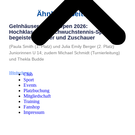
Ähnliche Beiträge
Gelnhäuser Junior Open 2026:
Hochklassiger Nachwuchstennis-Sport
begeistert Spieler und Zuschauer
(Paula Smith (1. Platz) und Julia Emily Berger (2. Platz)
Juniorinnen U 14; zudem Michael Schmidt (Turnierleitung)
und Thekla Budde
Weiterlesen
Club
Sport
Events
Platzbuchung
Mitgliedschaft
Training
Fanshop
Impressum