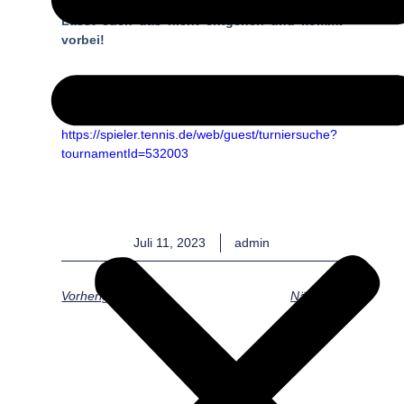
Lasst euch das nicht entgehen und kommt
vorbei!
Für alle Spieler:innen; Hier gehts zur
Anmeldung…
https://spieler.tennis.de/web/guest/turniersuche?
tournamentId=532003
Juli 11, 2023
admin
Vorheriger
Nächster