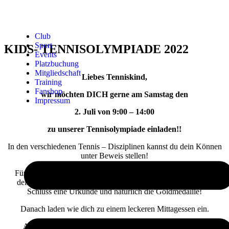
Club
Sport
KIDS- TENNISOLYMPIADE 2022
Events
Platzbuchung
Mitgliedschaft
Liebes Tenniskind,
Training
Fanshop
wir möchten DICH gerne am Samstag den
Impressum
2.
Juli
von 9:00 – 14:00
zu unserer Tennisolympiade einladen!!
In den verschiedenen Tennis – Disziplinen kannst du dein Können
unter Beweis stellen!
Für jede absolvierte Disziplin bekommst du einen Stempel auf
deiner Stempelkarte. Sobald diese voll ist, bekommst du zum
Schluss eine Urkunde und natürlich die Goldmedaille!
Danach laden wie dich zu einem leckeren Mittagessen ein.
Am Ende veranstalten wir noch ein kleines Spaß-Turnier