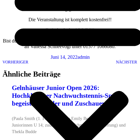
und als Belohnung gibt es süße Waffeln.
Die Veranstaltung ist komplett kostenfrei!!
Dabei sein ist ALLES!!
Bist du dabei?? Dann schicke deine Anmeldung per WhatsApp bitte
an Vanessa Schneevogl unter 01577 1066080.
Juni 14, 2022
admin
VORHERIGER
NÄCHSTER
Ähnliche Beiträge
Gelnhäuser Junior Open 2026:
Hochklassiger Nachwuchstennis-Sport
begeistert Spieler und Zuschauer
(Paula Smith (1. Platz) und Julia Emily Berger (2. Platz)
Juniorinnen U 14; zudem Michael Schmidt (Turnierleitung) und
Thekla Budde