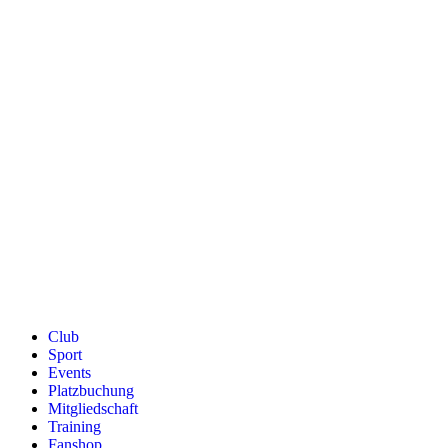
Zum
Inhalt
springen
Club
Sport
Events
Platzbuchung
Mitgliedschaft
Training
Fanshop