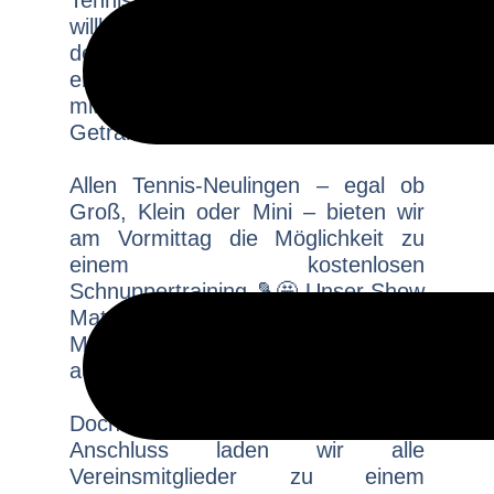
Tennisanlage ein. Jeder ist 💙-lich
willkommen! Wir versorgen euch
den ganzen Tag nicht nur mit
erstklassigem Tennis sondern auch
mit vielen Leckereien und
Getränken ☕🍰🥤
Allen Tennis-Neulingen – egal ob
Groß, Klein oder Mini – bieten wir
am Vormittag die Möglichkeit zu
einem kostenlosen
Schnuppertraining 🎾🤩 Unser Show
Match, das allen Besuchern am
Mittag offen steht, solltet ihr euch
auf keinen Fall entgehen lassen!!!
Doch das ist noch nicht alles: im
Anschluss laden wir alle
Vereinsmitglieder zu einem