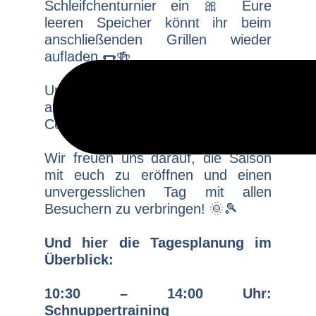
Schleifchenturnier ein 🎀 Eure
leeren Speicher könnt ihr beim
anschließenden Grillen wieder
aufladen 🌭🍻
Unser Highlight am Abend hält
außerdem diverse Kaltgetränke und
Cocktails für euch bereit🍹
Wir freuen uns darauf, die Saison
mit euch zu eröffnen und einen
unvergesslichen Tag mit allen
Besuchern zu verbringen! 🌞🎾
Und hier die Tagesplanung im
Überblick:
10:30 – 14:00 Uhr:
Schnuppertraining