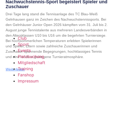
Nachwuchstennis-Sport begeistert Spieler und
Zuschauer
Drei Tage lang stand die Tennisanlage des TC Blau-Weiß
Gelnhausen ganz im Zeichen des Nachwuchstennissports. Bei
den Gelnhäuser Junior Open 2026 kämpften vom 31. Juli bis 2.
August junge Tennistalente aus mehreren Landesverbänden in
den Altersklassen U10 bis U16 um die begehrten Turniersiege.
Club
Bei hochsommerlichen Temperaturen erlebten Spielerinnen
Sport
und Spieler, Eltern sowie zahlreiche Zuschauerinnen und
Events
Zuschauer spannende Begegnungen, hochklassiges Tennis
Platzbuchung
und eine rundum gelungene Turnieratmosphäre.
Mitgliedschaft
Training
Weiterlesen
Fanshop
Impressum