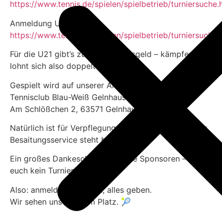
https://www.tennis.de/spielen/spielbetrieb/turniersuche
Anmeldung U21:
https://www.tennis.de/spielen/spielbetrieb/turniersuche
Für die U21 gibt’s zusätzlich Preisgeld – kämpfen
lohnt sich also doppelt.
Gespielt wird auf unserer Anlage beim
Tennisclub Blau-Weiß Gelnhausen e.V.
Am Schlößchen 2, 63571 Gelnhausen
Natürlich ist für Verpflegung gesorgt und auch unser
Besaitungsservice steht bereit.
Ein großes Dankeschön an unsere Sponsoren – ohne
euch kein Turnier!
Also: anmelden, antreten, alles geben.
Wir sehen uns auf dem Platz. 🎾