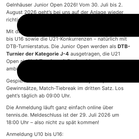
Gelnhäuser Junior Open 2026! Vom 30. Juli bis 2.
August 2026 geht’s bei uns auf der Anlage wieder
richtig zur Sache.
Mit dabei: alle Jugendlichen in den Altersklassen U10
bis U16 sowie die U21-Konkurrenzen – natürlich mit
DTB-Turnierstatus. Die Junior Open werden als
DTB-
Turnier der Kategorie J-4
ausgetragen, die U21
Open als
N-4 Turnier mit Preisgeld
– also
ambitioniertes Niveau und starke Konkurrenz.
Gespielt wird im klassischen K.O.-System, zwei
Gewinnsätze, Match-Tiebreak im dritten Satz. Los
geht’s täglich ab 09:00 Uhr.
Die Anmeldung läuft ganz einfach online über
tennis.de. Meldeschluss ist der 29. Juli 2026 um
18:00 Uhr – also nicht zu spät kommen!
Anmeldung U10 bis U16: