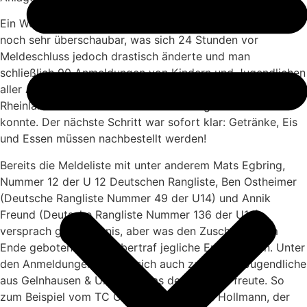
Ein Wochenende vor Turnierstart waren die Anmeldungen
noch sehr überschaubar, was sich 24 Stunden vor
Meldeschluss jedoch drastisch änderte und man
schließlich 90 Anmeldungen von Kindern und Jugendlichen
aller Altersgruppen (u10 bis u18) aus Hessen, Bayern,
Rheinland Pfalz und Baden Württemberg verzeichnen
konnte. Der nächste Schritt war sofort klar: Getränke, Eis
und Essen müssen nachbestellt werden!
Bereits die Meldeliste mit unter anderem Mats Egbring,
Nummer 12 der U 12 Deutschen Rangliste, Ben Ostheimer
(Deutsche Rangliste Nummer 49 der U14) und Annik
Freund (Deutsche Rangliste Nummer 136 der U14)
versprach gutes Tennis, aber was den Zuschauern am
Ende geboten wurde, übertraf jegliche Erwartungen. Unter
den Anmeldungen fanden sich auch zahlreiche Jugendliche
aus Gelnhausen & Umkreis, was den TC sehr freute. So
zum Beispiel vom TC Gelnhausen Nicolas Hollmann, der