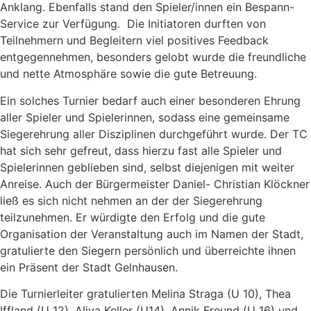
Anklang. Ebenfalls stand den Spieler/innen ein Bespann-
Service zur Verfügung. Die Initiatoren durften von
Teilnehmern und Begleitern viel positives Feedback
entgegennehmen, besonders gelobt wurde die freundliche
und nette Atmosphäre sowie die gute Betreuung.
Ein solches Turnier bedarf auch einer besonderen Ehrung
aller Spieler und Spielerinnen, sodass eine gemeinsame
Siegerehrung aller Disziplinen durchgeführt wurde. Der TC
hat sich sehr gefreut, dass hierzu fast alle Spieler und
Spielerinnen geblieben sind, selbst diejenigen mit weiter
Anreise. Auch der Bürgermeister Daniel- Christian Klöckner
ließ es sich nicht nehmen an der der Siegerehrung
teilzunehmen. Er würdigte den Erfolg und die gute
Organisation der Veranstaltung auch im Namen der Stadt,
gratulierte den Siegern persönlich und überreichte ihnen
ein Präsent der Stadt Gelnhausen.
Die Turnierleiter gratulierten Melina Straga (U 10), Thea
Iffland (U 12), Aliya Keller (U14), Annik Freund (U 16) und