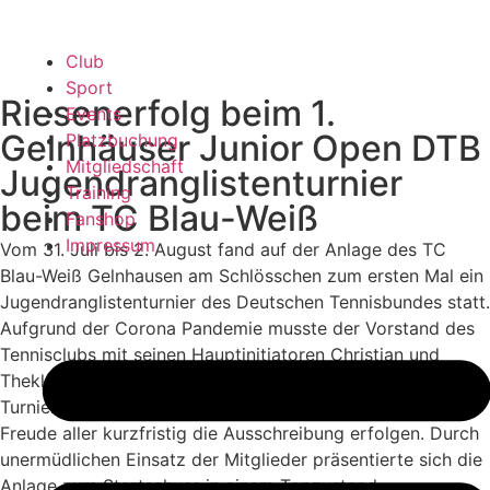
Club
Sport
Riesenerfolg beim 1.
Events
Gelnhäuser Junior Open DTB
Platzbuchung
Mitgliedschaft
Jugendranglistenturnier
Training
beim TC Blau-Weiß
Fanshop
Impressum
Vom 31. Juli bis 2. August fand auf der Anlage des TC
Blau-Weiß Gelnhausen am Schlösschen zum ersten Mal ein
Jugendranglistenturnier des Deutschen Tennisbundes statt.
Aufgrund der Corona Pandemie musste der Vorstand des
Tennisclubs mit seinen Hauptinitiatoren Christian und
Thekla Budde sowie Norbert Wolk lange bangen, ob das
Turnier überhaupt stattfinden kann. Schließlich konnte zur
Freude aller kurzfristig die Ausschreibung erfolgen. Durch
unermüdlichen Einsatz der Mitglieder präsentierte sich die
Anlage zum Startschuss in einem Topzustand.