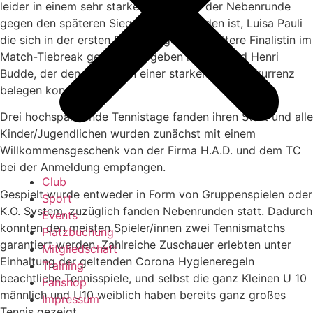
leider in einem sehr starken Halbfinale der Nebenrunde
gegen den späteren Sieger ausgeschieden ist, Luisa Pauli
die sich in der ersten Runde gegen die spätere Finalistin im
Match-Tiebreak geschlagen geben musste und Henri
Budde, der den 3. Platz in einer starken U10 Konkurrenz
belegen konnte.
Drei hochspannende Tennistage fanden ihren Start und alle
Kinder/Jugendlichen wurden zunächst mit einem
Willkommensgeschenk von der Firma H.A.D. und dem TC
bei der Anmeldung empfangen.
Club
Gespielt wurde entweder in Form von Gruppenspielen oder
Sport
K.O. System, zuzüglich fanden Nebenrunden statt. Dadurch
Events
konnten den meisten Spieler/innen zwei Tennismatchs
Platzbuchung
garantiert werden. Zahlreiche Zuschauer erlebten unter
Mitgliedschaft
Einhaltung der geltenden Corona Hygieneregeln
Training
beachtliche Tennisspiele, und selbst die ganz Kleinen U 10
Fanshop
männlich und U10 weiblich haben bereits ganz großes
Impressum
Tennis gezeigt.